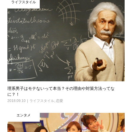
ライフスタイル
理系男子はモテないって本当？その理由や対策方法ってな
に？！
2018.09.10
ライフスタイル
,
恋愛
エンタメ