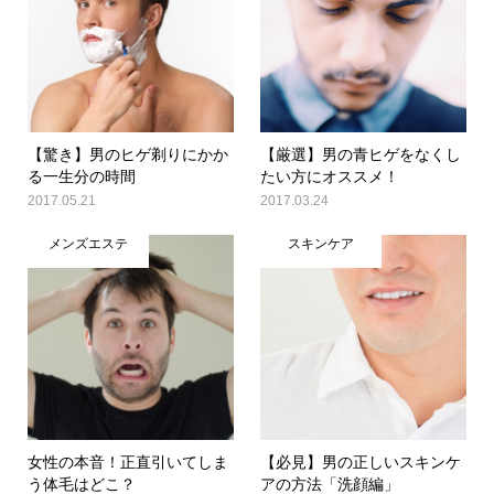
【驚き】男のヒゲ剃りにかか
【厳選】男の青ヒゲをなくし
る一生分の時間
たい方にオススメ！
2017.05.21
2017.03.24
メンズエステ
スキンケア
女性の本音！正直引いてしま
【必見】男の正しいスキンケ
う体毛はどこ？
アの方法「洗顔編」