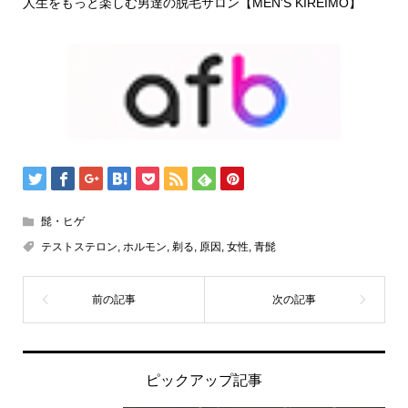
人生をもっと楽しむ男達の脱毛サロン【MEN’S KIREIMO】
髭・ヒゲ
テストステロン
,
ホルモン
,
剃る
,
原因
,
女性
,
青髭
ピックアップ記事