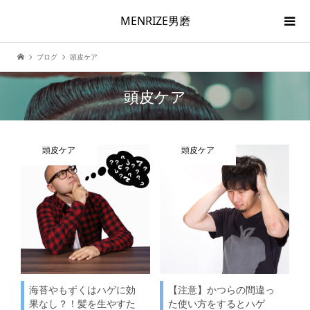
MENRIZE男磨
ブログ
頭皮ケア
頭皮ケア
頭皮ケア
頭皮ケア
海苔やもずくはハゲに効
【注意】かつらの間違っ
果なし？！髪を生やすた
た使い方をするとハゲ