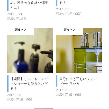
めに摂るべき食材や料理
る？
とは！
2017.08.18
頭皮ケア
,
髪・白髪
2019.02.21
頭皮ケア
,
脱毛
頭皮ケア
頭皮ケア
【疑問】リンスやコンデ
自分に合う正しいシャン
ィショナーを使うとハゲ
プーの選び方
る？
2017.08.03
頭皮ケア
,
髪・白髪
2017.08.09
頭皮ケア
,
髪・白髪