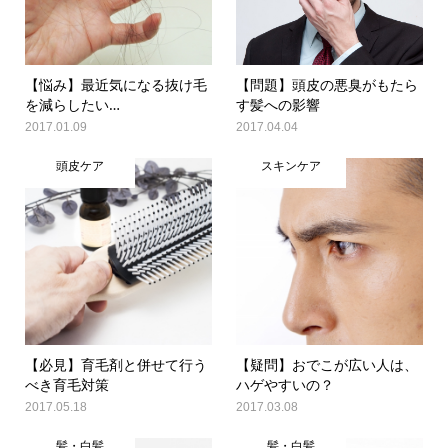
【悩み】最近気になる抜け毛
【問題】頭皮の悪臭がもたら
を減らしたい…
す髪への影響
2017.01.09
2017.04.04
頭皮ケア
スキンケア
【必見】育毛剤と併せて行う
【疑問】おでこが広い人は、
べき育毛対策
ハゲやすいの？
2017.05.18
2017.03.08
髪・白髪
髪・白髪