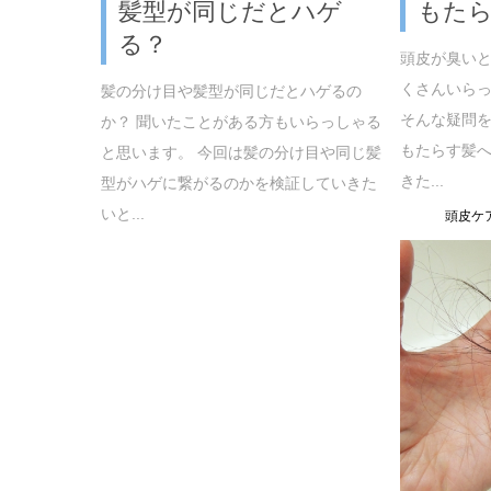
髪型が同じだとハゲ
もた
る？
頭皮が臭い
くさんいらっ
髪の分け目や髪型が同じだとハゲるの
そんな疑問
か？ 聞いたことがある方もいらっしゃる
もたらす髪
と思います。 今回は髪の分け目や同じ髪
きた...
型がハゲに繋がるのかを検証していきた
いと...
頭皮ケ