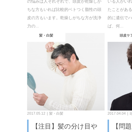
の悩みは人それぞれで、頭皮が乾燥しが
いる人がい
ちな方もいれば比較的ベトつく脂性の頭
たことがある
皮の方もいます。乾燥しがちな方が洗浄
的に遺伝で
力の...
ば、何...
髪・白髪
頭皮ケ
2017.05.12
髪・白髪
2017.04.04
【注目】髪の分け目や
【問題