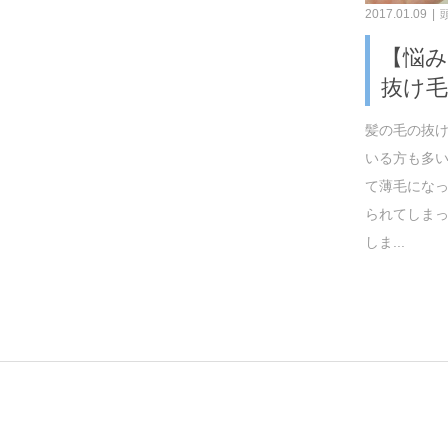
2017.01.09
【悩
抜け毛
髪の毛の抜
いる方も多い
て薄毛にな
られてしま
しま...