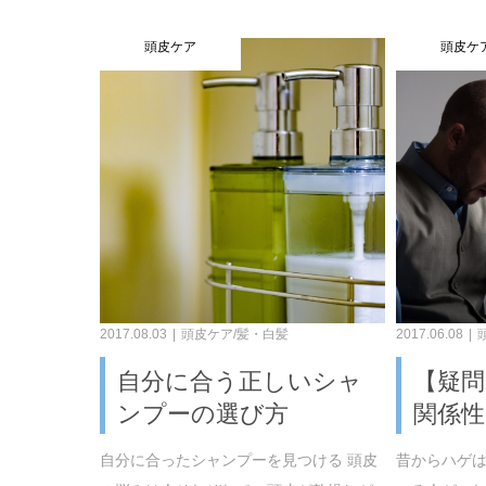
頭皮ケア
頭皮ケ
2017.08.03
頭皮ケア/髪・白髪
2017.06.08
自分に合う正しいシャ
【疑
ンプーの選び方
関係
自分に合ったシャンプーを見つける 頭皮
昔からハゲ