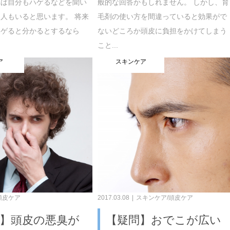
れば自分もハゲるなどを聞い
般的な回答かもしれません。 しかし、育
人もいると思います。 将来
毛剤の使い方を間違っていると効果がで
ハゲると分かるとするなら
ないどころか頭皮に負担をかけてしまう
こと...
ア
スキンケア
頭皮ケア
2017.03.08
スキンケア/頭皮ケア
】頭皮の悪臭が
【疑問】おでこが広い