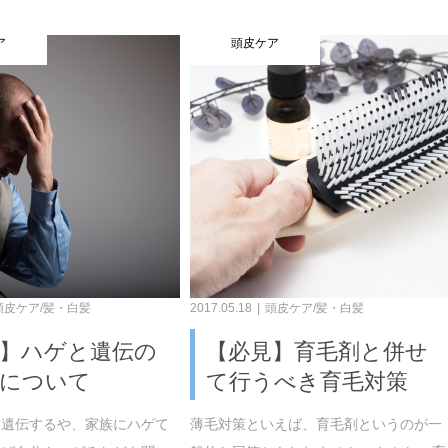
ア
頭皮ケア
頭皮ケア/髪・白髪
2017.05.18
頭皮ケア/髪・白髪
問】ハゲと遺伝の
【必見】育毛剤と併せ
性について
て行うべき育毛対策
は遺伝するや、家族にハゲて
薄毛対策といえば、育毛剤というのが一